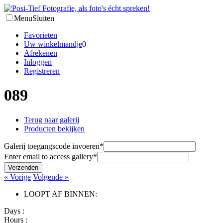
Menu
Sluiten
Favorieten
Uw winkelmandje
0
Afrekenen
Inloggen
Registreren
089
Terug naar galerij
Producten bekijken
Galerij toegangscode invoeren
*
Enter email to access gallery
*
Verzenden
« Vorige
Volgende »
LOOPT AF BINNEN:
Days :
Hours :